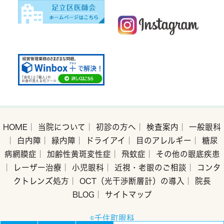
HOME
｜
当院について
｜
初診の方へ
｜
検査案内
｜
一般眼科
｜
白内障
｜
緑内障
｜
ドライアイ
｜
目のアレルギー
｜
糖尿
病網膜症
｜
加齢性黄斑変性症
｜
飛蚊症
｜
その他の眼底疾患
｜
レーザー治療
｜
小児眼科
｜
近視・老眼のご相談
｜
コンタ
クトレンズ処方
｜
OCT（光干渉断層計）の導入
｜
院長
BLOG
｜
サイトマップ
©千住町眼科