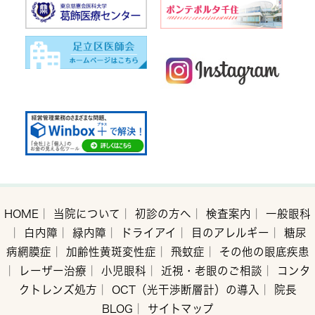
HOME
｜
当院について
｜
初診の方へ
｜
検査案内
｜
一般眼科
｜
白内障
｜
緑内障
｜
ドライアイ
｜
目のアレルギー
｜
糖尿
病網膜症
｜
加齢性黄斑変性症
｜
飛蚊症
｜
その他の眼底疾患
｜
レーザー治療
｜
小児眼科
｜
近視・老眼のご相談
｜
コンタ
クトレンズ処方
｜
OCT（光干渉断層計）の導入
｜
院長
BLOG
｜
サイトマップ