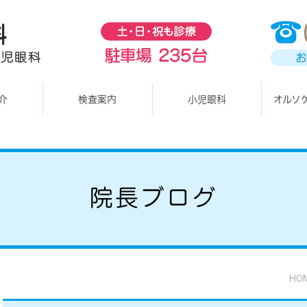
介
検査案内
小児眼科
オルソ
院長ブログ
HO