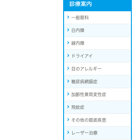
診療案内
一般眼科
白内障
緑内障
ドライアイ
目のアレルギー
糖尿病網膜症
加齢性黄斑変性症
飛蚊症
その他の眼底疾患
レーザー治療