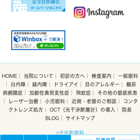
HOME
｜
当院について
｜
初診の方へ
｜
検査案内
｜
一般眼科
｜
白内障
｜
緑内障
｜
ドライアイ
｜
目のアレルギー
｜
糖尿
病網膜症
｜
加齢性黄斑変性症
｜
飛蚊症
｜
その他の眼底疾患
｜
レーザー治療
｜
小児眼科
｜
近視・老眼のご相談
｜
コンタ
クトレンズ処方
｜
OCT（光干渉断層計）の導入
｜
院長
BLOG
｜
サイトマップ
©千住町眼科