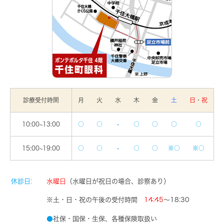
診療受付時間
月
火
水
木
金
土
日
・
祝
10:00~13:00
○
○
-
○
○
○
○
15:00~19:00
○
○
-
○
○
※○
※○
休診日:
水曜日
（水曜日が祝日の場合、診察あり）
※土・日・祝の午後の受付時間
14:45
～18:30
●
社保・国保・生保、各種保険取扱い